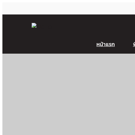
หน้าแรก