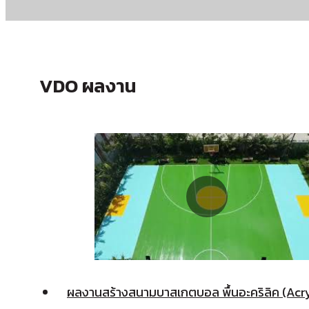
VDO ผลงาน
ผลงานสร้างสนามบาสเกตบอล พื้นอะคริลิค (Acry