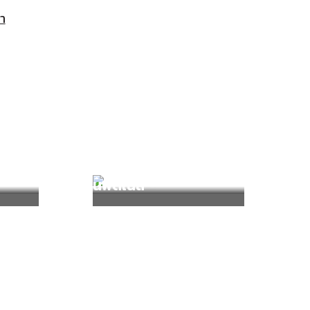
า
พื้นฟิตเนส