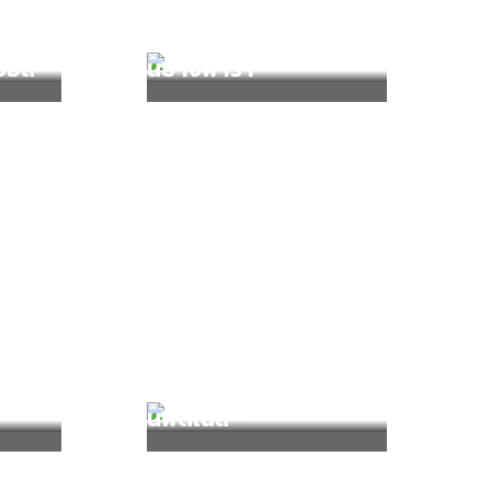
ซอล
พื้นยางพารา
พื้นฟิตเนส