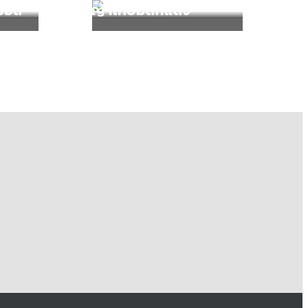
ซอล
หญ้าเทียมตกแต่ง