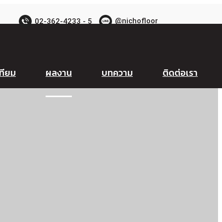
@nichofloor
02-362-4233 - 5
ทียม
ผลงาน
บทความ
ติดต่อเรา