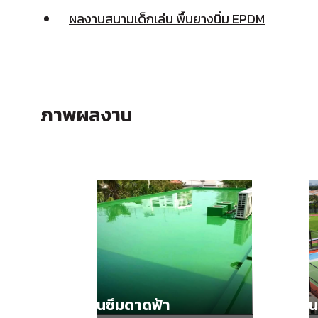
ผลงานสนามเด็กเล่น พื้นยางนิ่ม EPDM
ภาพผลงาน
กันซึมดาดฟ้า
พื