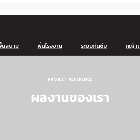
พื้นสนาม
พื้นโรงงาน
ระบบกันซึม
หญ้าเ
PROJECT REFERENCE
ผลงานของเรา